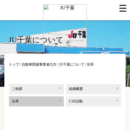
☰
JU千葉について
トップ
/
自動車関連事業者の方
/
JU千葉について
/ 沿革
ご挨拶
組織概要
沿革
CSR活動